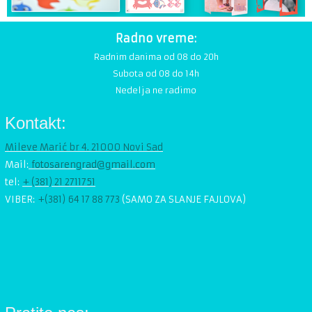
Radno vreme:
Radnim danima od 08 do 20h
Subota od 08 do 14h
Nedelja ne radimo
Kontakt:
Mileve Marić br 4. 21000 Novi Sad
Mail:
fotosarengrad@gmail.com
tel:
+ (381) 21 2711751
VIBER:
+(381)
64 17 88 773
(SAMO ZA SLANJE FAJLOVA)