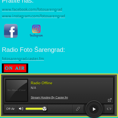
Pratite nas:
www.facebook.com/fotosarengrad
www.instagram.com/fotosarengrad
Radio Foto Šarengrad:
fotosarengrad.caster.fm