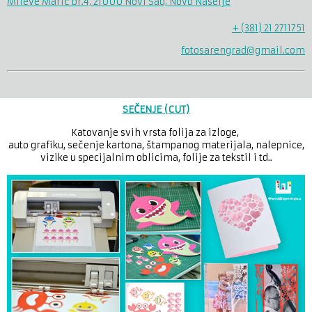
Mileve Marić br.4, 21000 Novi Sad, Novo Naselje
+ (381) 21 2711751
fotosarengrad@gmail.com
SEČENJE (CUT)
Katovanje svih vrsta folija za izloge,
auto grafiku, sečenje kartona, štampanog materijala, nalepnice,
vizike u specijalnim oblicima, folije za tekstil i td..